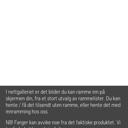
I nettgalleriet er det bilder du kan ramme inn på
skjermen din, fra et stort utvalg av rammelister. Du kan
hente / få det tilsendt uten ramme, eller hente det med
innramming hos oss.
NB! Farger kan avvike noe fra det faktiske produktet. Vi