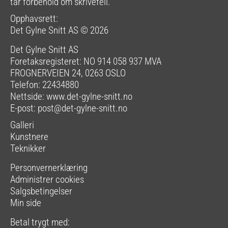
tar forbehold om skrivefeil.
Opphavsrett:
Det Gylne Snitt AS © 2026
Det Gylne Snitt AS
Foretaksregisteret: NO 914 058 937 MVA
FROGNERVEIEN 24, 0263 OSLO
Telefon: 22434880
Nettside:
www.det-gylne-snitt.no
E-post:
post@det-gylne-snitt.no
Galleri
Kunstnere
Teknikker
Personvernerklæring
Administrer cookies
Salgsbetingelser
Min side
Betal trygt med: