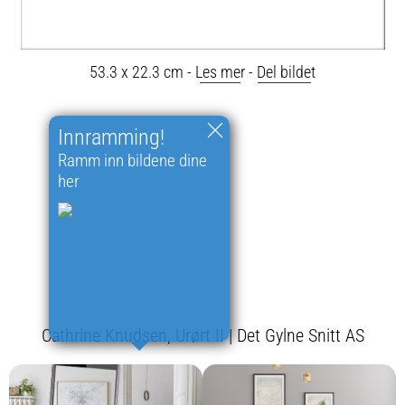
53.3 x 22.3 cm -
Les mer
-
Del bildet
Innramming!
Ramm inn bildene dine
her
Cathrine Knudsen, Urørt II | Det Gylne Snitt AS