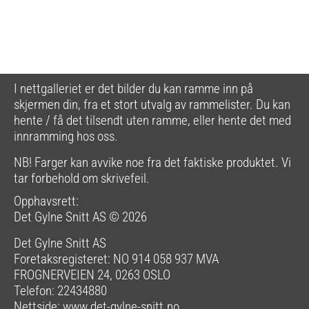
I nettgalleriet er det bilder du kan ramme inn på
skjermen din, fra et stort utvalg av rammelister. Du kan
hente / få det tilsendt uten ramme, eller hente det med
innramming hos oss.
NB! Farger kan avvike noe fra det faktiske produktet. Vi
tar forbehold om skrivefeil.
Opphavsrett:
Det Gylne Snitt AS © 2026
Det Gylne Snitt AS
Foretaksregisteret: NO 914 058 937 MVA
FROGNERVEIEN 24, 0263 OSLO
Telefon: 22434880
Nettside:
www.det-gylne-snitt.no