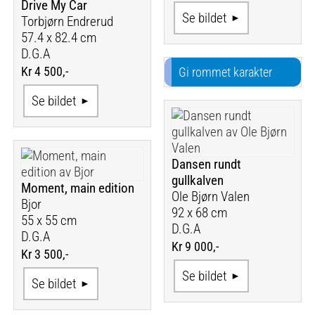
Drive My Car
Se bildet
Torbjørn Endrerud
57.4 x 82.4 cm
D.G.A
Kr 4 500,-
Gi rommet karakter
Se bildet
Dansen rundt
gullkalven
Moment, main edition
Ole Bjørn Valen
Bjor
92 x 68 cm
55 x 55 cm
D.G.A
D.G.A
Kr 9 000,-
Kr 3 500,-
Se bildet
Se bildet