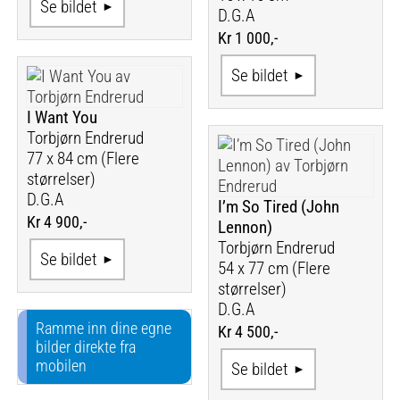
Se bildet
D.G.A
Kr 1 000,-
Se bildet
I Want You
Torbjørn Endrerud
77 x 84 cm (Flere
størrelser)
D.G.A
I’m So Tired (John
Kr 4 900,-
Lennon)
Torbjørn Endrerud
Se bildet
54 x 77 cm (Flere
størrelser)
D.G.A
Ramme inn dine egne
Kr 4 500,-
bilder direkte fra
mobilen
Se bildet