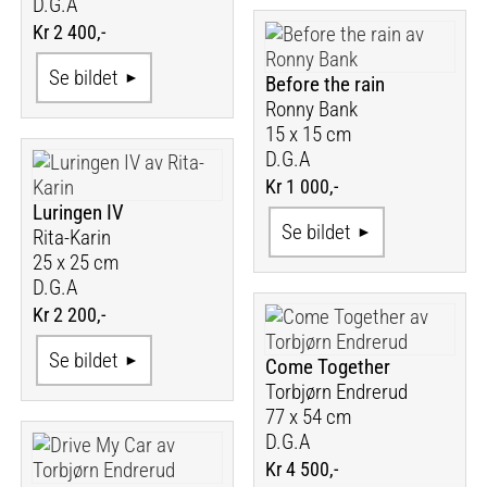
D.G.A
Kr 2 400,-
Se bildet
Before the rain
Ronny Bank
15 x 15 cm
D.G.A
Kr 1 000,-
Luringen IV
Se bildet
Rita-Karin
25 x 25 cm
D.G.A
Kr 2 200,-
Se bildet
Come Together
Torbjørn Endrerud
77 x 54 cm
D.G.A
Kr 4 500,-