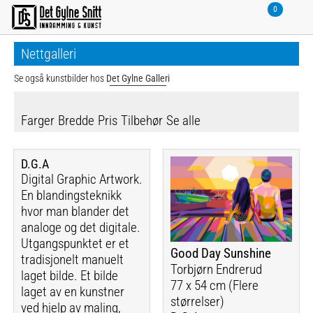
Nettgalleri
Se også kunstbilder hos
Det Gylne Galleri
Farger
Bredde
Pris
Tilbehør
Se alle
D.G.A
Digital Graphic Artwork.
En blandingsteknikk
hvor man blander det
analoge og det digitale.
Utgangspunktet er et
Good Day Sunshine
tradisjonelt manuelt
Torbjørn Endrerud
laget bilde. Et bilde
77 x 54 cm (Flere
laget av en kunstner
størrelser)
ved hjelp av maling,