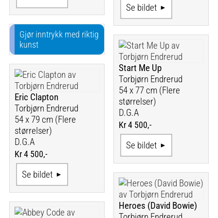
Se bildet
Gjør inntrykk med riktig
kunst
Start Me Up
Torbjørn Endrerud
54 x 77 cm (Flere
Eric Clapton
størrelser)
Torbjørn Endrerud
D.G.A
54 x 79 cm (Flere
Kr 4 500,-
størrelser)
D.G.A
Se bildet
Kr 4 500,-
Se bildet
Heroes (David Bowie)
Torbjørn Endrerud