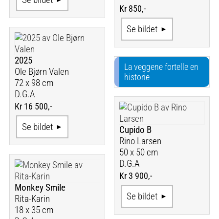
Kr 850,-
Se bildet
2025
La veggene fortelle en
Ole Bjørn Valen
historie
72 x 98 cm
D.G.A
Kr 16 500,-
Se bildet
Cupido B
Rino Larsen
50 x 50 cm
D.G.A
Kr 3 900,-
Monkey Smile
Se bildet
Rita-Karin
18 x 35 cm