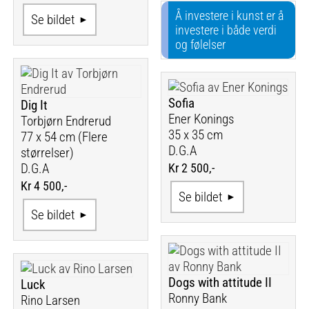
Å investere i kunst er å
Se bildet
investere i både verdi
og følelser
Sofia
Dig It
Ener Konings
Torbjørn Endrerud
35 x 35 cm
77 x 54 cm (Flere
D.G.A
størrelser)
Kr 2 500,-
D.G.A
Kr 4 500,-
Se bildet
Se bildet
Dogs with attitude II
Luck
Ronny Bank
Rino Larsen