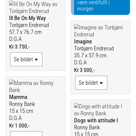
være verdifullt i
morgen
Ill Be On My Way
Torbjørn Endrerud
57.7 x 76.7 cm
D.G.A
Imagine
Kr 3 750,-
Torbjørn Endrerud
35.7 x 57.9 cm
Se bildet
D.G.A
Kr 3 000,-
Se bildet
Mamma
Ronny Bank
15 x 15 cm
D.G.A
Dogs with attitude I
Kr 1 000,-
Ronny Bank
15 x 15 cm